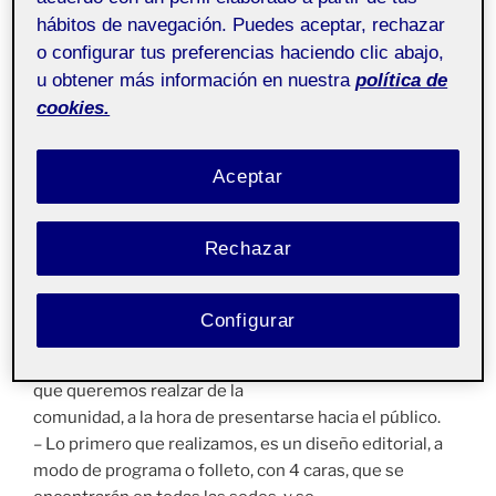
ejemplo editorial a modo de folletos, carteles por la
hábitos de navegación. Puedes aceptar, rechazar
calle,
o configurar tus preferencias haciendo clic abajo,
marquesinas, mejorar las instalaciones en cuanto a
u obtener más información en nuestra
política de
cartel
cookies.
o logo del local para reconocerlo por fuera, etc…
Aceptar
Proceso de creación.
Rechazar
Decidimos realizar varios formatos y estilos de diseños
para llevar a cabo
Configurar
la tarea, proponiendo finalmente no 1 prototipo sino
varios para completar el aspecto físico y comunicativo
que queremos realzar de la
comunidad, a la hora de presentarse hacia el público.
– Lo primero que realizamos, es un diseño editorial, a
modo de programa o folleto, con 4 caras, que se