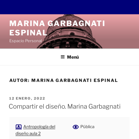
Saltar
MARINA GARBAGNATI
al
ESPINAL
contenido
Espacio Personal
Menú
AUTOR:
MARINA GARBAGNATI ESPINAL
PUBLICADO
12 ENERO, 2022
EL
Compartir el diseño. Marina Garbagnati
Antropología del
Pública
diseño aula 2